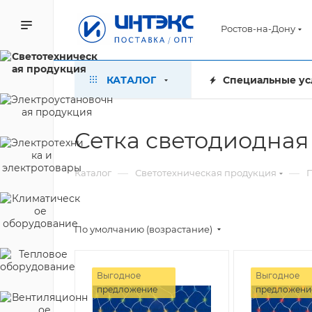
Ростов-на-Дону
КАТАЛОГ
Специальные ус
Сетка светодиодная
—
—
Каталог
Светотехническая продукция
П
По умолчанию (возрастание)
Выгодное
Выгодное
предложение
предложени