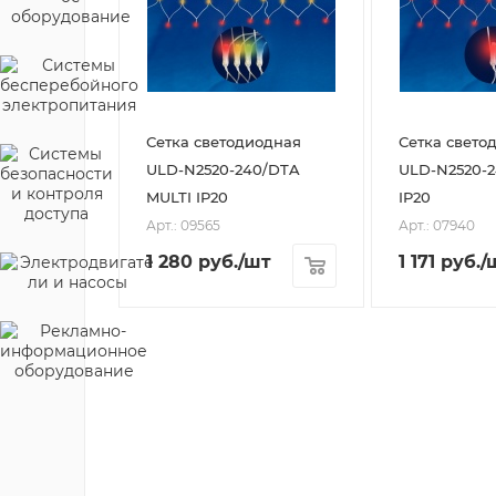
Сетка светодиодная
Сетка свето
ULD-N2520-240/DTA
ULD-N2520-
MULTI IP20
IP20
Арт.: 09565
Арт.: 07940
1 280
руб.
/шт
1 171
руб.
/