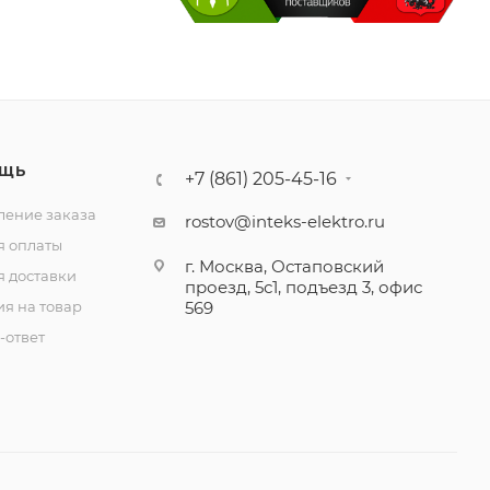
ЩЬ
+7 (861) 205-45-16
ение заказа
rostov@inteks-elektro.ru
я оплаты
г. Москва, Остаповский
я доставки
проезд, 5с1, подъезд 3, офис
ия на товар
569
-ответ