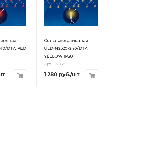
диодная
Сетка светодиодная
240/DTA RED
ULD-N2520-240/DTA
YELLOW IP20
Арт.: 07939
шт
1 280
руб.
/шт