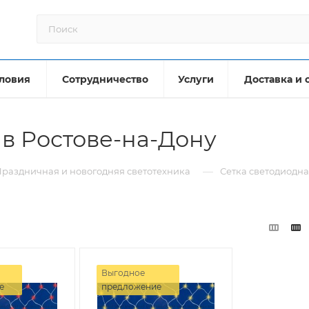
ловия
Сотрудничество
Услуги
Доставка и 
 в Ростове-на-Дону
—
раздничная и новогодняя светотехника
Сетка светодиодн
Выгодное
е
предложение