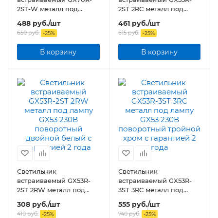
2ST-W металл под
2ST 2RC металл под
лампу GX70 230В
лампу GX53 230В
488
руб.
/шт
461
руб.
/шт
поворотный двойной
поворотный двойной
650
руб.
615
руб.
-
25
%
-
25
%
белый
хром
В корзину
В корзину
Светильник
Светильник
встраиваемый GX53R-
встраиваемый GX53R-
2ST 2RW металл под
3ST 3RC металл под
лампу GX53 230В
лампу GX53 230В
308
руб.
/шт
555
руб.
/шт
поворотный двойной
поворотный тройной
410
руб.
740
руб.
-
25
%
-
25
%
белый
хром