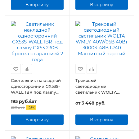
В корзину
В корзину
Светильник накладной
Трековый
односторонний GX53S-
светодиодный
WALL 1BR под лампу
светильник WOLTA
GX53 230B бронза
WMLY-40W/05B 40Вт
195
руб.
/шт
от
3 448 руб.
48В IP40 Магнитный
260
руб.
-
25
%
чёрный
В корзину
В корзину