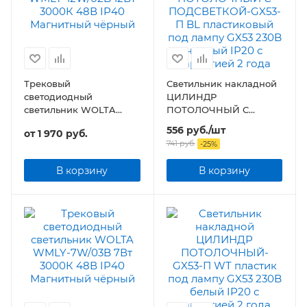
Трековый
Светильник накладной
светодиодный
ЦИЛИНДР
светильник WOLTA
ПОТОЛОЧНЫЙ С
WMLY-12W/02B 12Вт 48В
ПОДСВЕТКОЙ-GX53-П
556
руб.
/шт
от
1 970 руб.
IP40 Магнитный
BL пластиковый под
741
руб.
-
25
%
чёрный
лампу GX53 230B
черный IP20
В корзину
В корзину