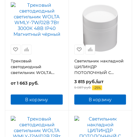
Трековый
Светильник накладной
светодиодный
ЦИЛИНДР
светильник WOLTA
ПОТОЛОЧНЫЙ С
WMLY-7W/02B 7Вт 48В
ПОДСВЕТКОЙ-GX53-П
3 815
руб.
/шт
от
1 663 руб.
IP40 Магнитный
WT пластиковый под
5 087
руб.
-
25
%
чёрный
лампу GX53 230B белый
IP20
В корзину
В корзину