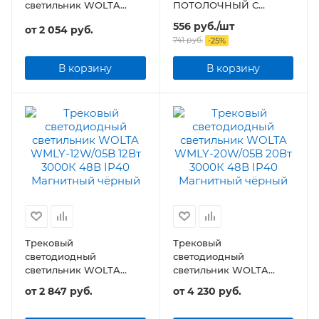
светильник WOLTA
ПОТОЛОЧНЫЙ С
WMLY-7W/04B 7Вт 48В
ПОДСВЕТКОЙ-GX53-П
556
руб.
/шт
от
2 054 руб.
IP40 Магнитный
WT пластиковый под
741
руб.
-
25
%
чёрный
лампу GX53 230B белый
IP20
В корзину
В корзину
Трековый
Трековый
светодиодный
светодиодный
светильник WOLTA
светильник WOLTA
WMLY-12W/05B 12Вт 48В
WMLY-20W/05B 20Вт
от
2 847 руб.
от
4 230 руб.
IP40 Магнитный
48В IP40 Магнитный
чёрный
чёрный