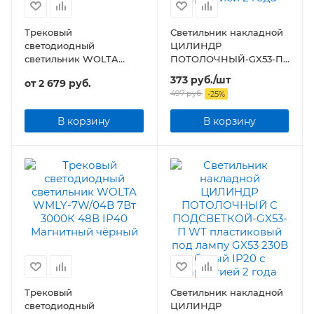
Трековый
Светильник накладной
светодиодный
ЦИЛИНДР
светильник WOLTA
ПОТОЛОЧНЫЙ-GX53-П
WMLY-7W/03B 7Вт 48В
WT пластик под лампу
373
руб.
/шт
от
2 679 руб.
IP40 Магнитный
GX53 230B белый IP20
497
руб.
-
25
%
чёрный
В корзину
В корзину
Трековый
Светильник накладной
светодиодный
ЦИЛИНДР