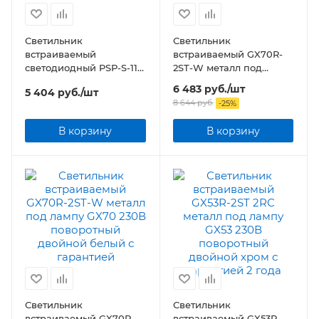
Светильник
Светильник
встраиваемый
встраиваемый GX70R-
светодиодный PSP-S-112
2ST-W металл под
2x9W 4000K 24° GREY
лампу GX70 230В
6 483
руб.
/шт
5 404
руб.
/шт
Карданный IP40
поворотный двойной
8 644
руб.
-
25
%
Jazzway
белый
В корзину
В корзину
Светильник
Светильник
встраиваемый GX70R-
встраиваемый GX53R-