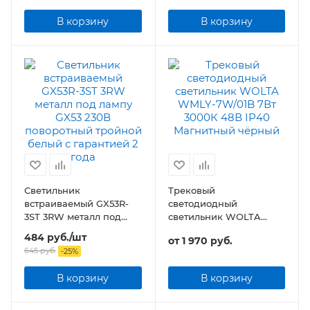
В корзину
В корзину
Светильник
Трековый
встраиваемый GX53R-
светодиодный
3ST 3RW металл под
светильник WOLTA
лампу GX53 230В
WMLY-7W/01B 7Вт 48В
484
руб.
/шт
от
1 970 руб.
поворотный тройной
IP40 Магнитный
645
руб.
-
25
%
белый
чёрный
В корзину
В корзину