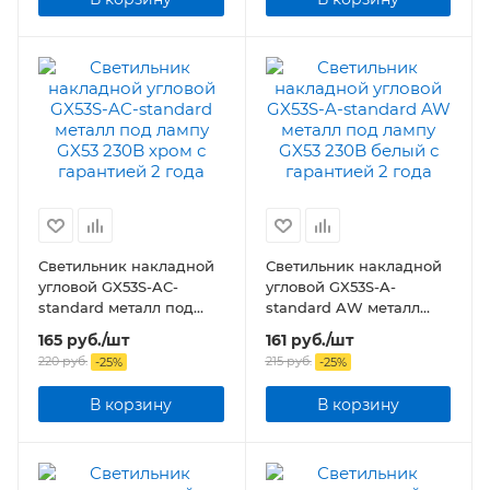
Светильник накладной
Светильник накладной
угловой GX53S-AC-
угловой GX53S-A-
standard металл под
standard AW металл
лампу GX53 230B хром
под лампу GX53 230B
165
руб.
/шт
161
руб.
/шт
белый
220
руб.
215
руб.
-
25
%
-
25
%
В корзину
В корзину