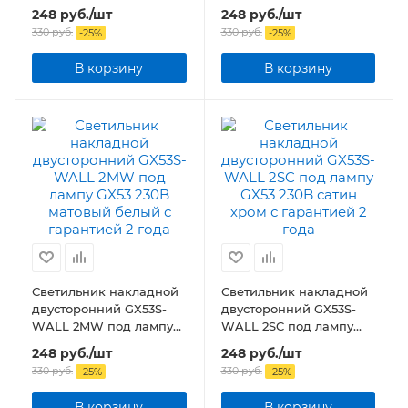
GX53 230B матовый
GX53 230B матовый
248
руб.
/шт
248
руб.
/шт
черный
серый
330
руб.
330
руб.
-
25
%
-
25
%
В корзину
В корзину
Светильник накладной
Светильник накладной
двусторонний GX53S-
двусторонний GX53S-
WALL 2MW под лампу
WALL 2SC под лампу
GX53 230B матовый
GX53 230B сатин хром
248
руб.
/шт
248
руб.
/шт
белый
330
руб.
330
руб.
-
25
%
-
25
%
В корзину
В корзину