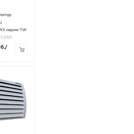
лятор
Ш
5W3 серии TW
T3,5W3
б.
/