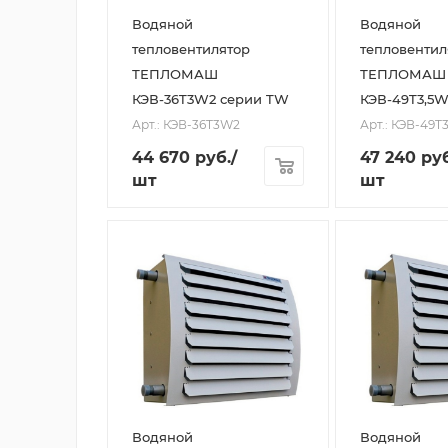
Водяной
Водяной
тепловентилятор
тепловентил
ТЕПЛОМАШ
ТЕПЛОМАШ
КЭВ-36T3W2 серии TW
КЭВ-49T3,5
Арт.: КЭВ-36T3W2
Арт.: КЭВ-49T
44 670
руб.
/
47 240
руб
шт
шт
Водяной
Водяной