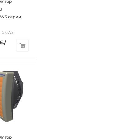
лятор
Ш
6W3 серии
0T5,6W3
б.
/
лятор