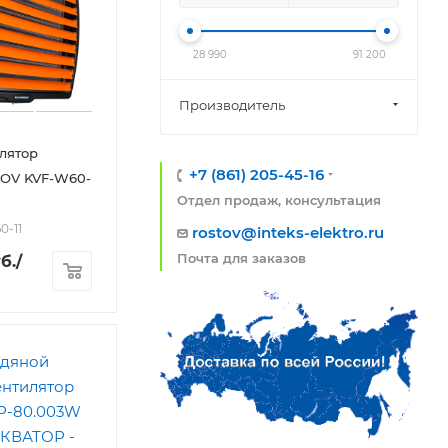
28 990
91 200
Производитель
лятор
+7 (861) 205-45-16
OV KVF-W60-
Отдел продаж, консультация
0-11
rostov@inteks-elektro.ru
Почта для заказов
б.
/