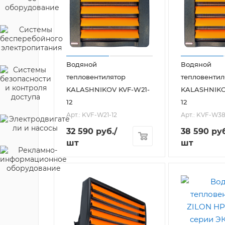
Водяной
Водяной
тепловентилятор
тепловентил
KALASHNIKOV KVF-W21-
KALASHNIKO
12
12
Арт.: KVF-W21-12
Арт.: KVF-W38
32 590
руб.
/
38 590
руб
шт
шт