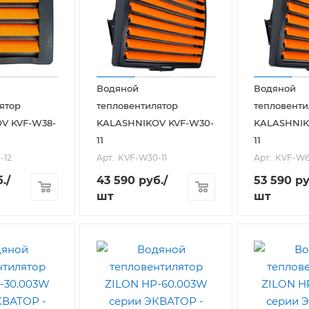
Водяной
Водяной
ятор
тепловентилятор
тепловенти
V KVF-W38-
KALASHNIKOV KVF-W30-
KALASHNIK
11
11
-12
Арт.: KVF-W30-11
Арт.: KVF-W6
.
/
43 590
руб.
/
53 590
ру
шт
шт