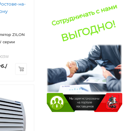
лятор ZILON
W серии
.003W
б.
/