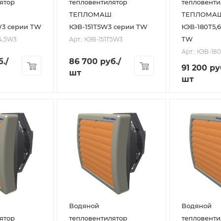
ятор
тепловентилятор
тепловенти
ТЕПЛОМАШ
ТЕПЛОМА
W3 серии TW
КЭВ-151T5W3 серии TW
КЭВ-180T5,
TW
T4,5W3
Арт.: КЭВ-151T5W3
Арт.: КЭВ-18
б.
/
86 700
руб.
/
91 200
ру
шт
шт
Водяной
Водяной
ятор
тепловентилятор
тепловенти