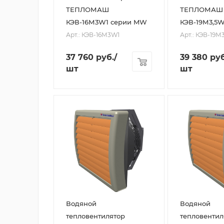
ТЕПЛОМАШ
ТЕПЛОМАШ
КЭВ-16М3W1 серии MW
КЭВ-19М3,5
Арт.: КЭВ-16М3W1
Арт.: КЭВ-19М
37 760
руб.
/
39 380
руб
шт
шт
Водяной
Водяной
тепловентилятор
тепловентил