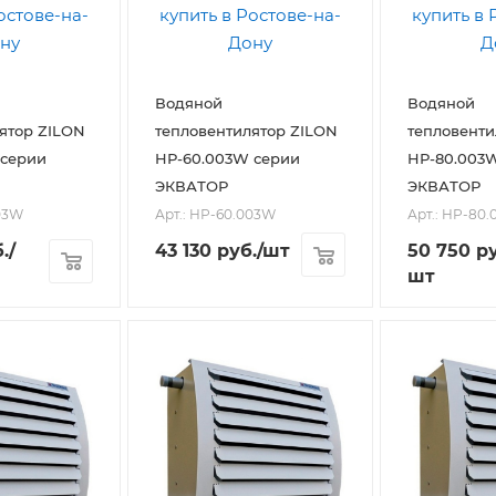
Водяной
Водяной
ятор ZILON
тепловентилятор ZILON
тепловенти
 серии
HР-60.003W серии
HР-80.003
ЭКВАТОР
ЭКВАТОР
003W
Арт.: HР-60.003W
Арт.: HР-80
.
/
43 130
руб.
/шт
50 750
ру
шт