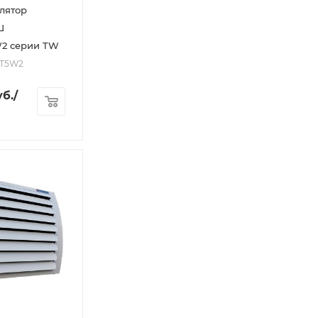
лятор
Ш
W2 серии TW
0T5W2
б.
/