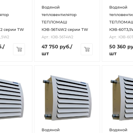
Водяной
Водяной
ятор
тепловентилятор
тепловенти
ТЕПЛОМАШ
ТЕПЛОМА
W2 серии TW
КЭВ-56T4W2 серии TW
КЭВ-60T3,
3,5W2
Арт.: КЭВ-56T4W2
Арт.: КЭВ-60
.
/
47 750
руб.
/
50 360
ру
шт
шт
Водяной
Водяной