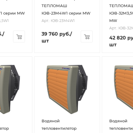
ТЕПЛОМАШ
ТЕПЛОМА
W1 серии MW
КЭВ-23М4W1 серии MW
КЭВ-32М3,5
MW
3,5W1
Арт.: КЭВ-23М4W1
Арт.: КЭВ-3
.
/
39 760
руб.
/
42 820
ру
шт
шт
Водяной
Водяной
ятор
тепловентилятор
тепловенти