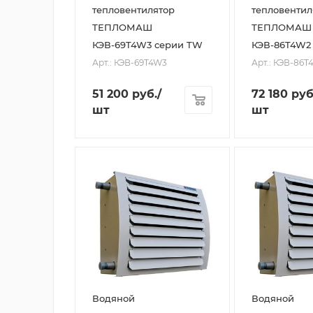
тепловентилятор
тепловентил
ТЕПЛОМАШ
ТЕПЛОМАШ
КЭВ-69T4W3 серии TW
КЭВ-86T4W2
Арт.: КЭВ-69T4W3
Арт.: КЭВ-86T
51 200
руб.
/
72 180
руб
шт
шт
Водяной
Водяной