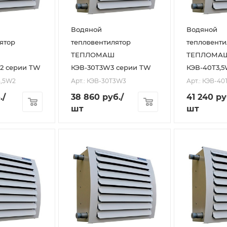
Водяной
Водяной
ятор
тепловентилятор
тепловенти
ТЕПЛОМАШ
ТЕПЛОМА
2 серии TW
КЭВ-30T3W3 серии TW
КЭВ-40T3,
3,5W2
Арт.: КЭВ-30T3W3
Арт.: КЭВ-40
.
/
38 860
руб.
/
41 240
ру
шт
шт