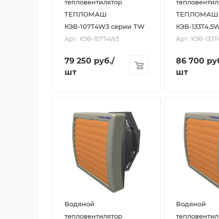
тепловентилятор
тепловентил
ТЕПЛОМАШ
ТЕПЛОМАШ
КЭВ-107T4W3 серии TW
КЭВ-133T4,5
Арт.: КЭВ-107T4W3
Арт.: КЭВ-133
79 250
руб.
/
86 700
ру
шт
шт
Водяной
Водяной
тепловентилятор
тепловентил