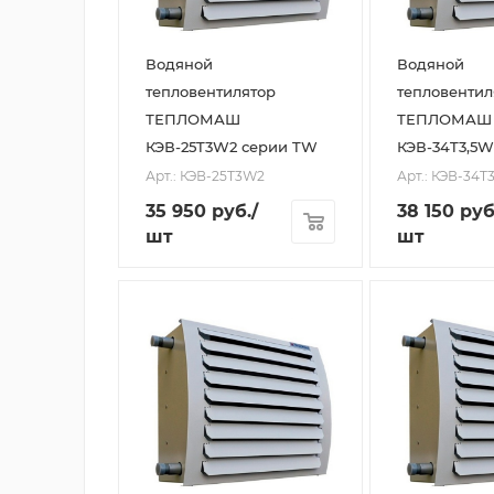
Водяной
Водяной
тепловентилятор
тепловентил
ТЕПЛОМАШ
ТЕПЛОМАШ
КЭВ-25T3W2 серии TW
КЭВ-34T3,5W
Арт.: КЭВ-25T3W2
Арт.: КЭВ-34T
35 950
руб.
/
38 150
руб
шт
шт