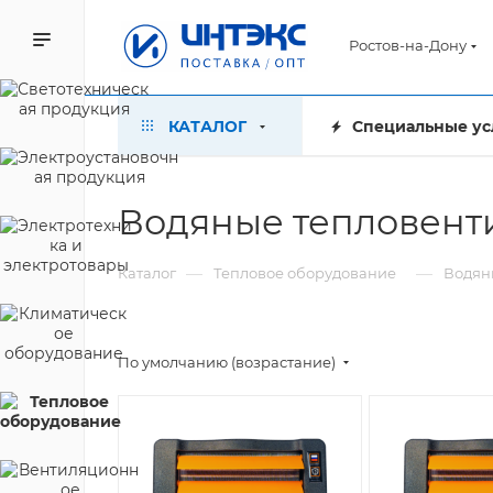
Ростов-на-Дону
КАТАЛОГ
Специальные ус
Водяные тепловенти
—
—
Каталог
Тепловое оборудование
Водян
По умолчанию (возрастание)