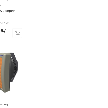
Ш
W2 серии
2М3,5W2
б.
/
лятор