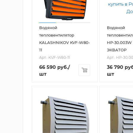
Водяной
Водяной
тепловентилятор
тепловентил
KALASHNIKOV KVF-W80-
HР-30.003W
11
ЭКВАТОР
Арт.: KVF-W80-11
Арт.: HР-30.
66 590
руб.
/
36 790
руб
шт
шт