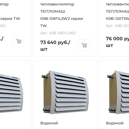
ятор
тепловентилятор
тепловенти
ТЕПЛОМАШ
ТЕПЛОМА
 серии TW
КЭВ-106T4,5W2 серии
КЭВ-120T5
TW
4W2
Арт.: КЭВ-12
Арт.: КЭВ-106T4,5W2
.
/
76 000
ру
73 640
руб.
/
шт
шт
Водяной
Водяной