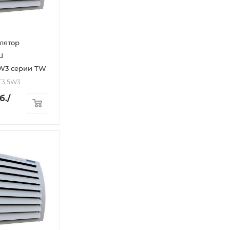
лятор
Ш
5W3 серии TW
T3,5W3
б.
/