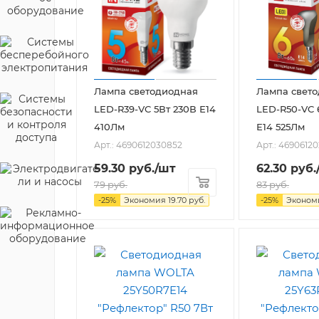
Лампа светодиодная
Лампа свет
LED-R39-VC 5Вт 230В Е14
LED-R50-VC 
410Лм
Е14 525Лм
Арт.: 4690612030852
Арт.: 4690612
59.30
руб.
/шт
62.30
руб.
79
руб.
83
руб.
-
25
%
Экономия
19.70
руб.
-
25
%
Эконо