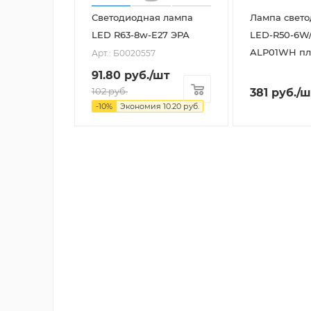
Светодиодная лампа
Лампа свет
LED R63-8w-E27 ЭРА
LED-R50-6W/
ALP01WH пл
Арт.: Б0020557
91.80
руб.
/шт
102
руб.
381
руб.
/ш
-
10
%
Экономия
10.20
руб.