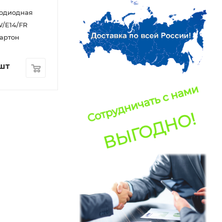
тодиодная
/E14/FR
артон
шт