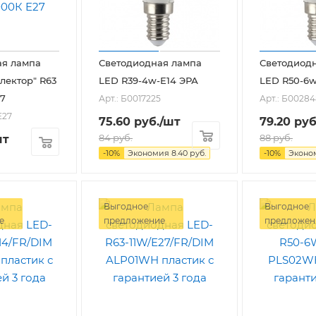
ая лампа
Светодиодная лампа
Светодиод
ектор" R63
LED R39-4w-E14 ЭРА
LED R50-6w
27
Арт.: Б0017225
Арт.: Б0028
E27
75.60
руб.
/шт
79.20
руб
84
руб.
88
руб.
шт
-
10
%
Экономия
8.40
руб.
-
10
%
Эконо
Выгодное
Выгодное
е
предложение
предложен