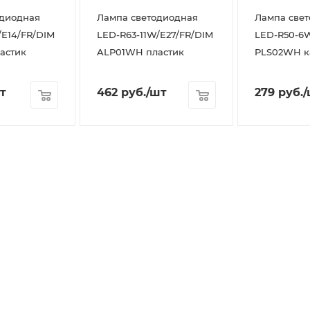
одиодная
Лампа светодиодная
Лампа све
E14/FR/DIM
LED-R63-11W/E27/FR/DIM
LED-R50-6W
астик
ALP01WH пластик
PLS02WH к
т
462
руб.
/шт
279
руб.
/