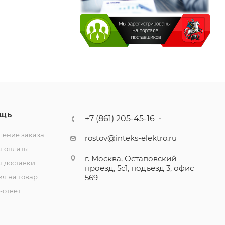
ЩЬ
+7 (861) 205-45-16
ение заказа
rostov@inteks-elektro.ru
я оплаты
г. Москва, Остаповский
я доставки
проезд, 5с1, подъезд 3, офис
ия на товар
569
-ответ