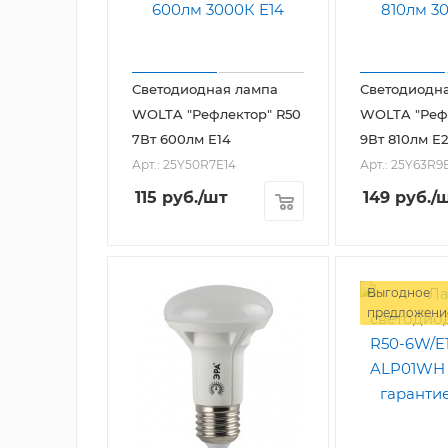
Светодиодная лампа
Светодиодн
WOLTA "Рефлектор" R50
WOLTA "Рефл
7Вт 600лм E14
9Вт 810лм E
Арт.: 25Y50R7E14
Арт.: 25Y63R9
115
руб.
/шт
149
руб.
/
Выгодное
предложени