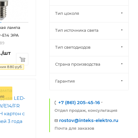
Тип цоколя
ная лампа
Тип источника света
-E14 ЭРА
489
Тип светодиодов
.
/шт
Страна производства
мия
8.80
руб.
Гарантия
ие
+7 (861) 205-45-16
Отдел продаж, консультация
rostov@inteks-elektro.ru
Почта для заказов