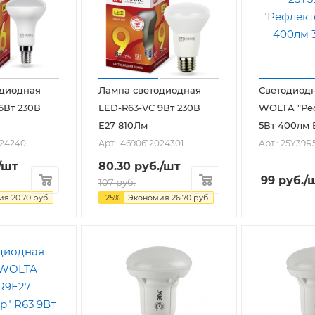
одиодная
Лампа светодиодная
Светодиод
6Вт 230В
LED-R63-VC 9Вт 230В
WOLTA "Реф
Е27 810Лм
5Вт 400лм 
024240
Арт.: 4690612024301
Арт.: 25Y39R
/шт
80.30
руб.
/шт
99
руб.
/
107
руб.
мия
20.70
руб.
-
25
%
Экономия
26.70
руб.