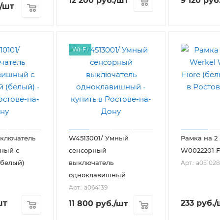
12 200
руб.
/шт
9 120
руб
/шт
Wi-Fi
ыключатель
W4513001/ Умный
Рамка на 2
ный с
сенсорный
W0022201 F
(белый)
выключатель
Арт.: a051028
одноклавишный
Арт.: a064139
шт
233
руб.
/
11 800
руб.
/шт