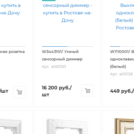
мная розетка
W3443101/ Умный
W1110001/ 
сенсорный диммер
одноклав
(белый)
Арт.: a063593
Арт.: a051138
16 200
руб.
/
/шт
449
руб.
шт