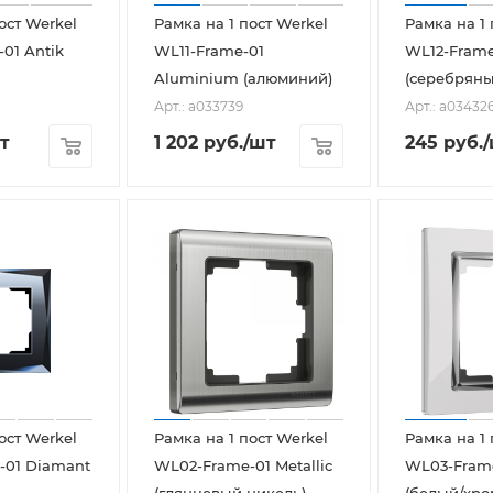
ост Werkel
Рамка на 1 пост Werkel
Рамка на 1 
01 Antik
WL11-Frame-01
WL12-Frame
Aluminium (алюминий)
(серебряны
Арт.: a033739
Арт.: a03432
т
1 202
руб.
/шт
245
руб.
ост Werkel
Рамка на 1 пост Werkel
Рамка на 1 
-01 Diamant
WL02-Frame-01 Metallic
WL03-Fram
(глянцевый никель)
(белый/хро