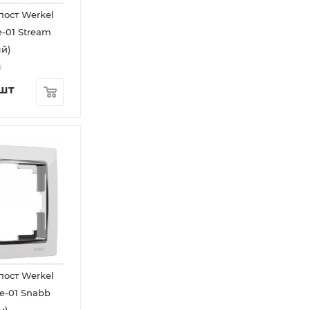
пост Werkel
-01 Stream
й)
6
/шт
пост Werkel
e-01 Snabb
м)