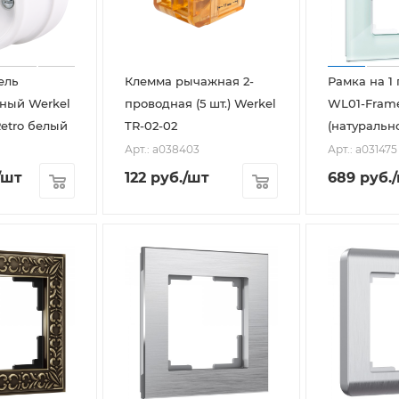
ель
Клемма рычажная 2-
Рамка на 1 
ный Werkel
проводная (5 шт.) Werkel
WL01-Frame
Retro белый
TR-02-02
(натурально
Арт.: a038403
Арт.: a031475
/шт
122
руб.
/шт
689
руб.