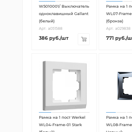
W5010001/ Выключатель
Рамка на 1 п
одноклавишный Gallant
WL07-Frame-
(белый)
(бронза)
Арт.: a051588
Арт.: a029838
386
руб.
/шт
771
руб.
/ш
Рамка на 1 пост Werkel
Рамка на 1 п
WL04-Frame-01 Stark
WL08-Frame
(белый)
Черный