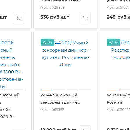
Арт.: a028859
Арт.: a051657
/шт
336
руб.
/шт
248
руб.
Wi-Fi
Wi-Fi
Сенсорный
W3443106/ Умный
W1171606/ 
ь
сенсорный диммер
Розетка
ный с
Арт.: a063593
Арт.: a05642
1000 Вт