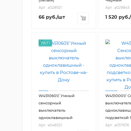
Арт.: a028921
Арт.: a029843
66
руб.
/шт
1 520
руб.
Wi-Fi
W4510601/ Умный
W4510001/ 
сенсорный
выключател
выключатель
одноклавиш
одноклавишный
подсветкой 
Арт.: a048321
Арт.: a057676