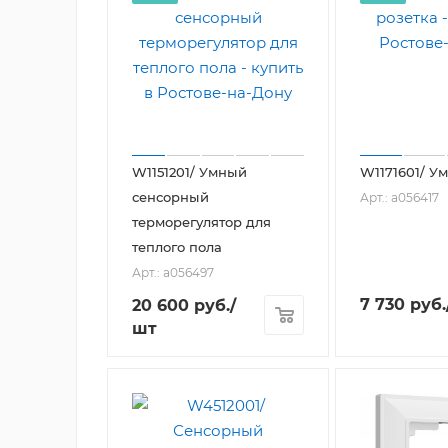
W1151201/ Умный
W1171601/ У
сенсорный
Арт.: a056417
терморегулятор для
теплого пола
Арт.: a056497
7 730
руб.
20 600
руб.
/
шт