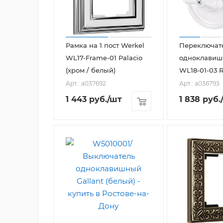
Рамка на 1 пост Werkel
Переключат
WL17-Frame-01 Palacio
одноклавиш
(хром / белый)
WL18-01-03 
Арт.: a037692
Арт.: a036793
1 443
руб.
/шт
1 838
руб.