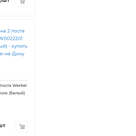
.
/шт
 поста Werkel
iore (белый)
шт