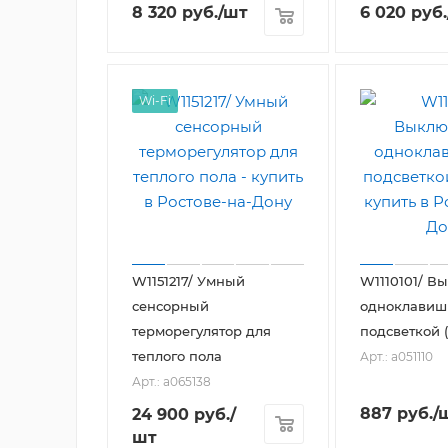
8 320
руб.
/шт
6 020
руб.
Wi-Fi
W1151217/ Умный
W1110101/ В
сенсорный
одноклавиш
терморегулятор для
подсветкой 
теплого пола
Арт.: a051110
Арт.: a065138
887
руб.
/
24 900
руб.
/
шт