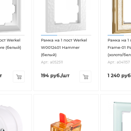
ост Werkel
Рамка на 1 пост Werkel
Рамка на 1
re (белый)
W0012401 Hammer
Frame-01 Pa
(белый)
(золото/бе
Арт.: a052511
Арт.: a041157
т
194
руб.
/шт
1 240
руб