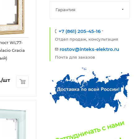
Гарантия
+7 (861) 205-45-16
Отдел продаж, консультация
 пост WL77-
rostov@inteks-elektro.ru
lacio Gracia
Почта для заказов
лый)
.
/шт