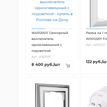
W4512001/ Сенсорный
Рамка на 1 п
выключатель
W0012201 Fio
одноклавишный с
Арт.: a051023
подсветкой
Арт.: a063597
122
руб.
/ш
8 400
руб.
/шт