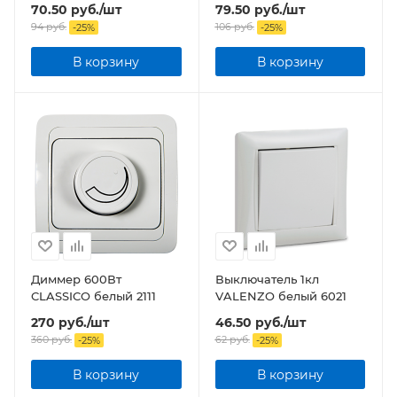
70.50
руб.
/шт
79.50
руб.
/шт
94
руб.
106
руб.
-
25
%
-
25
%
В корзину
В корзину
Диммер 600Вт
Выключатель 1кл
CLASSICO белый 2111
VALENZO белый 6021
270
руб.
/шт
46.50
руб.
/шт
360
руб.
62
руб.
-
25
%
-
25
%
В корзину
В корзину