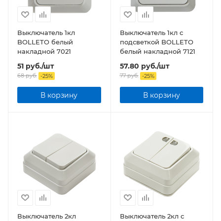
Выключатель 1кл
Выключатель 1кл с
BOLLETO белый
подсветкой BOLLETO
накладной 7021
белый накладной 7121
51
руб.
/шт
57.80
руб.
/шт
68
руб.
77
руб.
-
25
%
-
25
%
В корзину
В корзину
Выключатель 2кл
Выключатель 2кл с