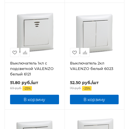
Выключатель 1кл с
Выключатель 2кл
подсветкой VALENZO
VALENZO белый 6023
белый 6121
51.80
руб.
/шт
52.50
руб.
/шт
69
руб.
70
руб.
-
25
%
-
25
%
В корзину
В корзину