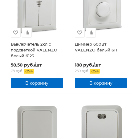
Выключатель 2кл с
Диммер 600Вт
подсветкой VALENZO
VALENZO белый 6111
белый 6123
58.50
руб.
/шт
188
руб.
/шт
78
руб.
250
руб.
-
25
%
-
25
%
В корзину
В корзину