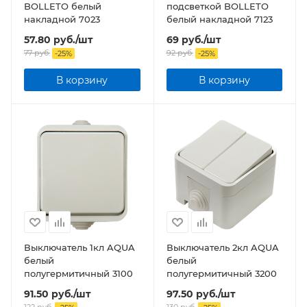
BOLLETO белый
подсветкой BOLLETO
накладной 7023
белый накладной 7123
57.80
руб.
/шт
69
руб.
/шт
77
руб.
92
руб.
-
25
%
-
25
%
В корзину
В корзину
Выключатель 1кл AQUA
Выключатель 2кл AQUA
белый
белый
полугермитичный 3100
полугермитичный 3200
91.50
руб.
/шт
97.50
руб.
/шт