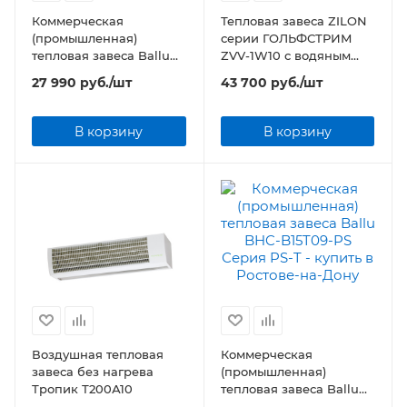
Коммерческая
Тепловая завеса ZILON
(промышленная)
серии ГОЛЬФСТРИМ
тепловая завеса Ballu
ZVV-1W10 с водяным
BHC-B10T06-PS Серия
нагревом
27 990
руб.
/шт
43 700
руб.
/шт
PS-T
В корзину
В корзину
Воздушная тепловая
Коммерческая
завеса без нагрева
(промышленная)
Тропик Т200А10
тепловая завеса Ballu
BHC-B15T09-PS Серия