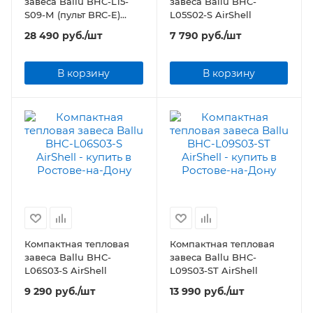
завеса Ballu BHC-L15-
завеса Ballu BHC-
S09-М (пульт BRC-E)
L05S02-S AirShell
Серия S2-М
28 490
руб.
/шт
7 790
руб.
/шт
В корзину
В корзину
Компактная тепловая
Компактная тепловая
завеса Ballu BHC-
завеса Ballu BHC-
L06S03-S AirShell
L09S03-ST AirShell
9 290
руб.
/шт
13 990
руб.
/шт