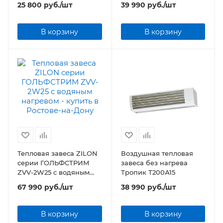
25 800
руб.
/шт
39 990
руб.
/шт
PS-T
В корзину
В корзину
Тепловая завеса ZILON
Воздушная тепловая
серии ГОЛЬФСТРИМ
завеса без нагрева
ZVV-2W25 с водяным
Тропик Т200А15
нагревом
67 990
руб.
/шт
38 990
руб.
/шт
В корзину
В корзину