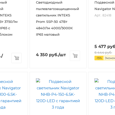
ный
Светодиодный
Подвесной
ый
пылевлагозащищенный
Navigator 
INTEKS
светильник INTEKS
Арт.: 82418
Вт 3750Лм
Prom SSP-50 47Вт
IP65 с
4840Лм 4000/5000К
блоком
IP65 матовый
5 477
руб
6 444
руб.
4 350
руб.
/шт
.
/
-
15
%
Эконо