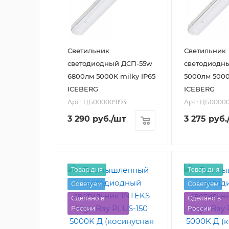
Светильник
Светильник
светодиодный ДСП-55w
светодиодн
6800лм 5000К milky IP65
5000лм 5000
ICEBERG
ICEBERG
Арт.: ЦБ000009193
Арт.: ЦБ0000
3 290
руб.
/шт
3 275
руб.
Товар дня
Товар дня
Советуем
Советуем
Сделано в
Сделано в
России
России