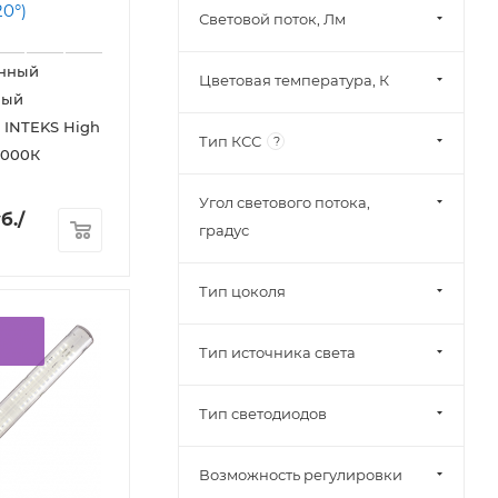
Световой поток, Лм
нный
Цветовая температура, К
ный
 INTEKS High
Тип КСС
?
5000К
Угол светового потока,
б.
/
градус
Тип цоколя
Тип источника света
Тип светодиодов
Возможность регулировки