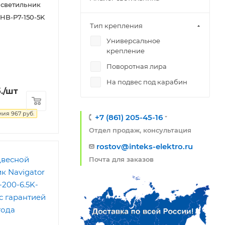
 светильник
NHB-P7-150-5K
Тип крепления
Универсальное
крепление
Поворотная лира
На подвес под карабин
.
/шт
мия
967
руб.
+7 (861) 205-45-16
Отдел продаж, консультация
rostov@inteks-elektro.ru
Почта для заказов