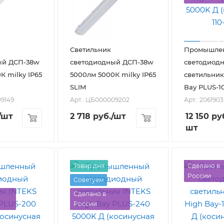
Светильник
Промышле
ый ДСП-38w
светодиодный ДСП-38w
светодиод
К milky IP65
5000лм 5000К milky IP65
светильник
SLIM
Bay PLUS-1
09149
Арт.: ЦБ000009202
Арт.: 2061903
/шт
2 718
руб.
/шт
12 150
ру
шт
Товар дня
Сделано в
России
Советуем
Сделано в
России