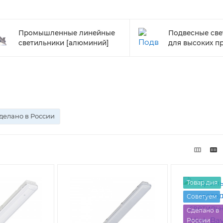
Промышленные линейные
Подвесные све
светильники [алюминий]
для высоких п
делано в России
Товар дня
Советуем
Сделано в
России