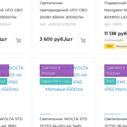
Светильник
Подвесной
ый UFO СВО
светодиодный UFO СВО
Navigator N
 15000Лм
200Вт 6500К 20000Лм
60X90D-LE
006241
Арт.: 4680625006258
Арт.: 61695
11 138
руб
/шт
3 600
руб.
/шт
13 104
руб.
-
15
%
Эконо
Сделано в
Сделано в
России
России
ода
Гарантия 3 года
БАП
 WOLTA STD
Светильник WOLTA STD
Светильни
-4К 36Вт
ДСП11-54-001-4К 54Вт
ДСП11-36-0