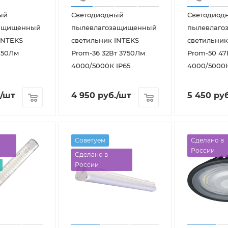
ый
Светодиодный
Светодиод
защищенный
пылевлагозащищенный
пылевлаго
INTEKS
светильник INTEKS
светильник
750Лм
Prom-36 32Вт 3750Лм
Prom-50 47
4000/5000К IP65
4000/5000К
/шт
4 950
руб.
/шт
5 450
руб
Советуем
Сделано в
России
Сделано в
России