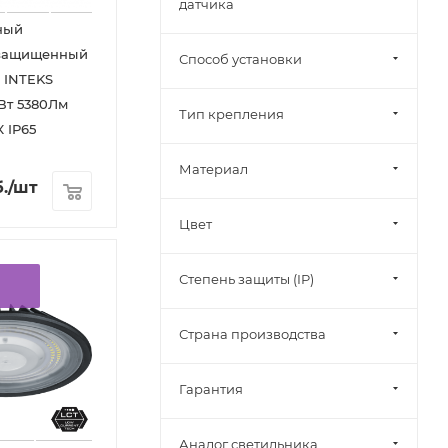
датчика
ный
защищенный
Способ установки
 INTEKS
Вт 5380Лм
Тип крепления
 IP65
Материал
.
/шт
Цвет
Степень защиты (IP)
Страна производства
Гарантия
Аналог светильника