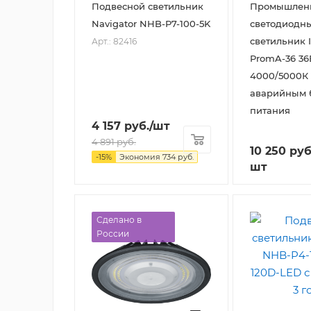
Подвесной светильник
Промышлен
Navigator NHB-P7-100-5K
светодиодн
светильник 
Арт.: 82416
PromA-36 36
4000/5000К 
аварийным 
питания
4 157
руб.
/шт
4 891
руб.
10 250
руб
-
15
%
Экономия
734
руб.
шт
Сделано в
России