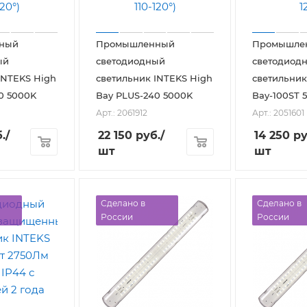
ный
Промышленный
Промышле
ый
светодиодный
светодиод
INTEKS High
светильник INTEKS High
светильник
0 5000K
Bay PLUS-240 5000K
Bay-100ST 
Арт.: 2061912
Арт.: 2051601
.
/
22 150
руб.
/
14 250
ру
шт
шт
Сделано в
Сделано в
России
России