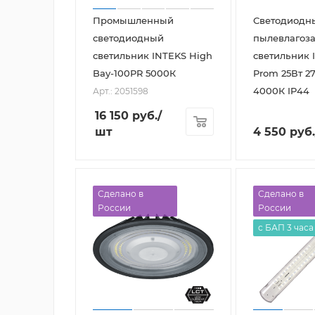
Промышленный
Светодиодн
светодиодный
пылевлаго
светильник INTEKS High
светильник 
Bay-100PR 5000К
Prom 25Вт 2
4000К IP44
Арт.: 2051598
16 150
руб.
/
шт
4 550
руб.
Сделано в
Сделано в
России
России
с БАП 3 часа