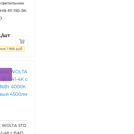
 светильник
HB-R1-150-5K-
D
.
/шт
мия
1 966
руб.
к WOLTA STD
41-4К с БАП