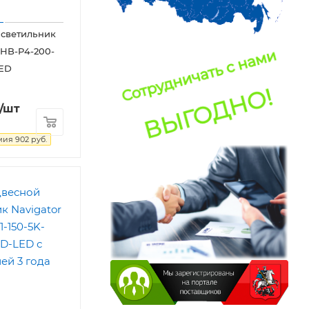
 светильник
NHB-P4-200-
LED
/шт
мия
902
руб.