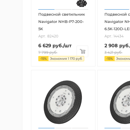
Подвесной светильник
Подвесной 
Navigator NHB-P7-200-
Navigator N
5K
6.5K-120D-L
Арт.: 82420
Арт.: 14434
6 629
руб.
/шт
2 908
руб.
7 799
руб.
3 421
руб.
-
15
%
Экономия
1 170
руб.
-
15
%
Эконом