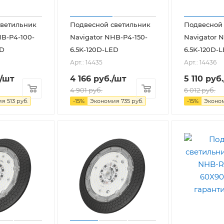
светильник
Подвесной светильник
Подвесной
HB-P4-100-
Navigator NHB-P4-150-
Navigator 
ED
6.5K-120D-LED
6.5K-120D-
Арт.: 14435
Арт.: 14436
/шт
4 166
руб.
/шт
5 110
руб.
4 901
руб.
6 012
руб.
ия
513
руб.
-
15
%
Экономия
735
руб.
-
15
%
Эконо