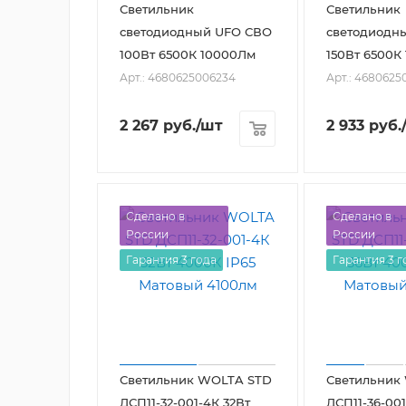
Светильник
Светильник
светодиодный UFO СВО
светодиодн
100Вт 6500К 10000Лм
150Вт 6500К
Арт.: 4680625006234
Арт.: 4680625
2 267
руб.
/шт
2 933
руб.
Сделано в
Сделано в
России
России
Гарантия 3 года
Гарантия 3 г
Светильник WOLTA STD
Светильник
ДСП11-32-001-4К 32Вт
ДСП11-36-001