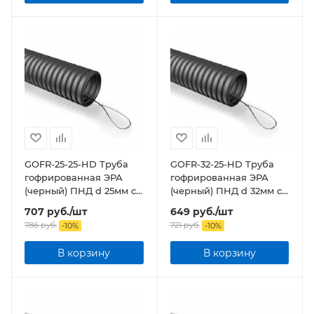
GOFR-25-25-HD Труба
GOFR-32-25-HD Труба
гофрированная ЭРА
гофрированная ЭРА
(черный) ПНД d 25мм с
(черный) ПНД d 32мм с
зонд. легкая 25м
зонд. легкая 25м бухта
707
руб.
/шт
649
руб.
/шт
786
руб.
721
руб.
-
10
%
-
10
%
В корзину
В корзину