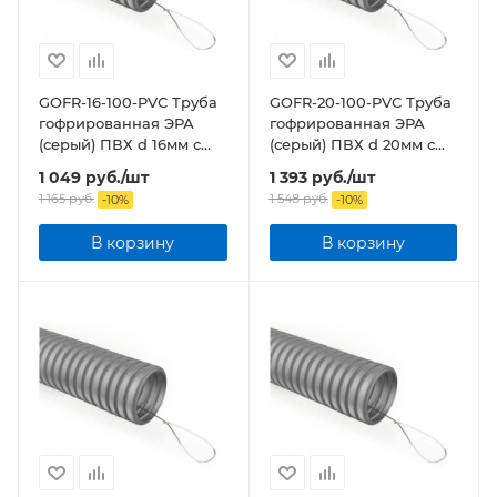
GOFR-16-100-PVС Труба
GOFR-20-100-PVС Труба
гофрированная ЭРА
гофрированная ЭРА
(серый) ПВХ d 16мм с
(серый) ПВХ d 20мм с
зонд. легкая 100м бухта
зонд. легкая 100м бухта
1 049
руб.
/шт
1 393
руб.
/шт
1 165
руб.
1 548
руб.
-
10
%
-
10
%
В корзину
В корзину