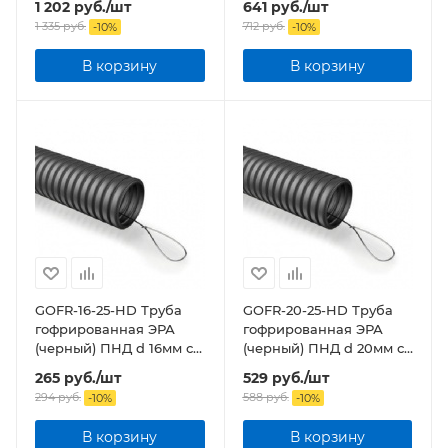
1 202
руб.
/шт
641
руб.
/шт
1 335
руб.
712
руб.
-
10
%
-
10
%
В корзину
В корзину
GOFR-16-25-HD Труба
GOFR-20-25-HD Труба
гофрированная ЭРА
гофрированная ЭРА
(черный) ПНД d 16мм с
(черный) ПНД d 20мм с
зонд. легкая 25м бухта
зонд. легкая 25м бухта
265
руб.
/шт
529
руб.
/шт
294
руб.
588
руб.
-
10
%
-
10
%
В корзину
В корзину